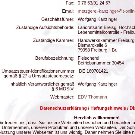
Fax:
0 76 63/91 24 67
Email:
metzgerei-kanzinger@t-onlin
Geschäftsführer:
Wolfgang Kanzinger
Zuständige Aufsichtsbehörde:
Landratsamt Breisg. Hochsc
Lebensmittelkontrolle - Freib
Zuständige Kammer:
Handwerkskammer Freiburg
Bismarckalle 6
79098 Freiburg i. Br.
Berufsbezeichnung:
Fleischerei
Betriebsnummer 30454
Umsatzsteuer-Identifikationsnummer
DE 160701421
gemäß
§ 27 a
Umsatzsteuergesetz:
Inhaltlich Verantwortlicher gemäß
Wolfgang Kanzinger
§ 6 MDStV:
Webmaster:
EDV Thomann
Datenschutzerklärung / Haftungshinweis / Di
Herzlich willkommen!
ir freuen uns, dass Sie unsere Webseiten besuchen und bedanken un
Unternehmen, unseren Produkten und unseren Webseiten. Der Schut
Nutzung unserer Webseiten ist uns wichtig. Daher nehmen Sie bitte 