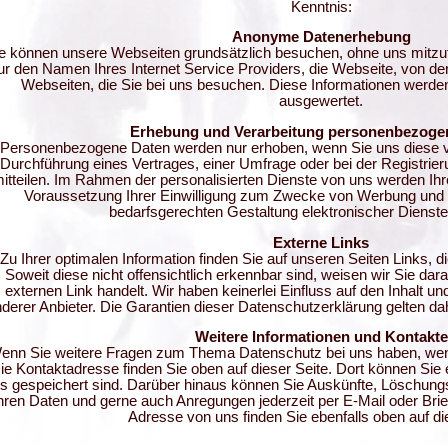
Kenntnis:
Anonyme Datenerhebung
e können unsere Webseiten grundsätzlich besuchen, ohne uns mitzute
ur den Namen Ihres Internet Service Providers, die Webseite, von de
Webseiten, die Sie bei uns besuchen. Diese Informationen werde
ausgewertet.
Erhebung und Verarbeitung personenbezoge
Personenbezogene Daten werden nur erhoben, wenn Sie uns diese vo
Durchführung eines Vertrages, einer Umfrage oder bei der Registrieru
itteilen. Im Rahmen der personalisierten Dienste von uns werden Ihr
Voraussetzung Ihrer Einwilligung zum Zwecke von Werbung und
bedarfsgerechten Gestaltung elektronischer Dienste
Externe Links
Zu Ihrer optimalen Information finden Sie auf unseren Seiten Links, di
Soweit diese nicht offensichtlich erkennbar sind, weisen wir Sie dar
externen Link handelt. Wir haben keinerlei Einfluss auf den Inhalt un
derer Anbieter. Die Garantien dieser Datenschutzerklärung gelten dahe
Weitere Informationen und Kontakte
enn Sie weitere Fragen zum Thema Datenschutz bei uns haben, wende
ie Kontaktadresse finden Sie oben auf dieser Seite. Dort können Sie 
s gespeichert sind. Darüber hinaus können Sie Auskünfte, Löschun
hren Daten und gerne auch Anregungen jederzeit per E-Mail oder Bri
Adresse von uns finden Sie ebenfalls oben auf di